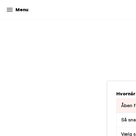
Menu
Hvornår
Åben f
Så sna
Vælg s