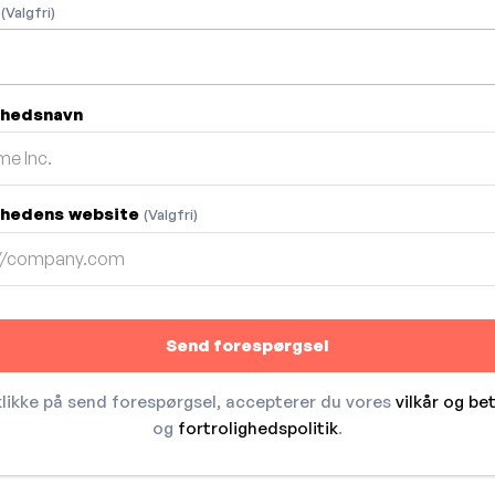
n
(Valgfri)
mhedsnavn
hedens website
(Valgfri)
Send forespørgsel
klikke på send forespørgsel, accepterer du vores
vilkår og be
og
fortrolighedspolitik
.