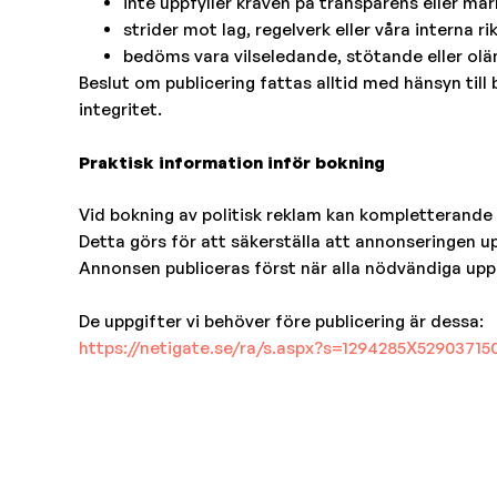
inte uppfyller kraven på transparens eller mär
strider mot lag, regelverk eller våra interna rik
bedöms vara vilseledande, stötande eller ol
Beslut om publicering fattas alltid med hänsyn till 
integritet.
Praktisk information inför bokning
Vid bokning av politisk reklam kan kompletterande
Detta görs för att säkerställa att annonseringen up
Annonsen publiceras först när alla nödvändiga upp
De uppgifter vi behöver före publicering är dessa:
https://netigate.se/ra/s.aspx?
s=1294285X52903715