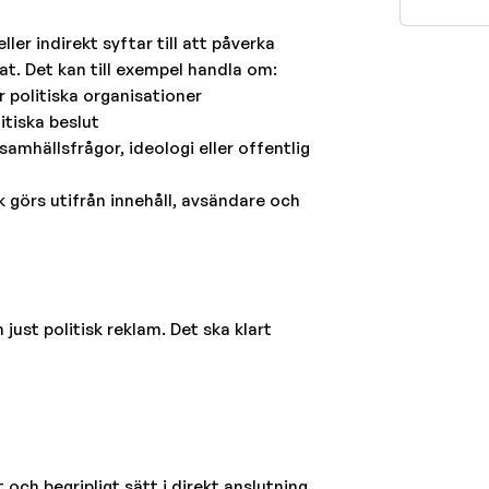
er indirekt syftar till att påverka
tat. Det kan till exempel handla om:
r politiska organisationer
itiska beslut
amhällsfrågor, ideologi eller offentlig
görs utifrån innehåll, avsändare och
 just politisk reklam. Det ska klart
 och begripligt sätt i direkt anslutning