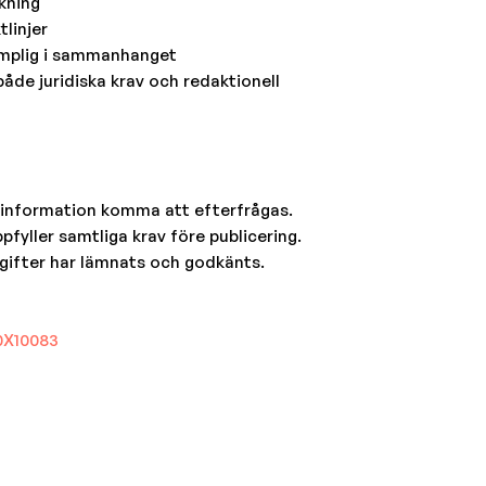
kning
tlinjer
ämplig i sammanhanget
både juridiska krav och redaktionell
 information komma att efterfrågas.
pfyller samtliga krav före publicering.
gifter har lämnats och godkänts.
0X10083