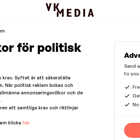
lam
or för politisk
Adve
Send a
to you
 krav. Syftet är att säkerställa
. När politisk reklam bokas och
Fre
 allmänna annonseringsvillkor och de
Get
.
No
n att samtliga krav och riktlinjer
lam klicka
här